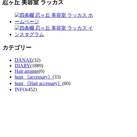
忍ヶ丘 美容室 ラッカス
カテゴリー
DANAE
(32)
DIARY
(1889)
Hair arrange
(6)
hupi 《accessary》
(33)
hupi 《Hair accessary》
(60)
INFO
(452)
NANON
(4)
r Tunes
(51)
Rackas Plant
(53)
Rackas図書室
(143)
SHOP
(1)
ラ・ナチュール
(60)
宝石髪コラーゲン
(7)
本日のお客様
(553)