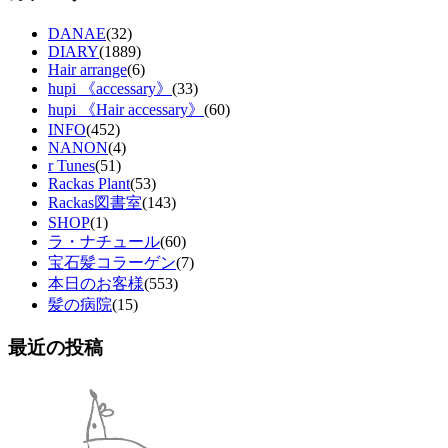
DANAE
(32)
DIARY
(1889)
Hair arrange
(6)
hupi 《accessary》
(33)
hupi 《Hair accessary》
(60)
INFO
(452)
NANON
(4)
r Tunes
(51)
Rackas Plant
(53)
Rackas図書室
(143)
SHOP
(1)
ラ・ナチュール
(60)
宝石髪コラーゲン
(7)
本日のお客様
(553)
髪の病院
(15)
最近の投稿