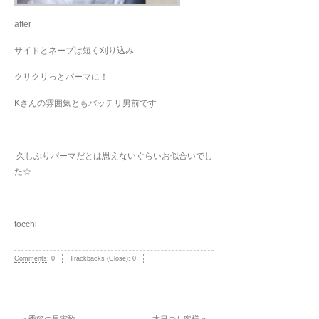
after
サイドとネープは短く刈り込み
クリクリっとパーマに！
Kさんの雰囲気ともバッチリ男前です
久しぶりパーマだとは思えないぐらいお似合いでし
た☆
tocchi
Comments
:
0
Trackbacks (Close):
0