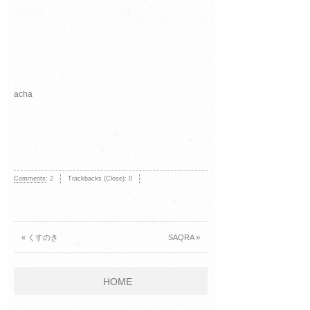
acha
Comments
:
2
Trackbacks (Close):
0
« くすのき
SAQRA »
HOME