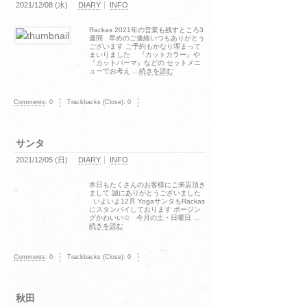
2021/12/08 (水)
DIARY
INFO
Rackas 2021年の営業も残すところ3
週間 早めのご連絡いつもありがとう
ございます ご予約もかなり埋まって
まいりました 『カットカラー』や
『カットパーマ』などの セットメニ
ューでお考え …
続きを読む
Comments
:
0
Trackbacks (Close):
0
サンタ
2021/12/05 (日)
DIARY
INFO
本日もたくさんのお客様にご来店頂き
まして 誠にありがとうございました
いよいよ12月 YogaサンタもRackas
にスタンバイしております ポージン
グかわいい☆ 今月の土・日曜日 …
続きを読む
Comments
:
0
Trackbacks (Close):
0
秋田