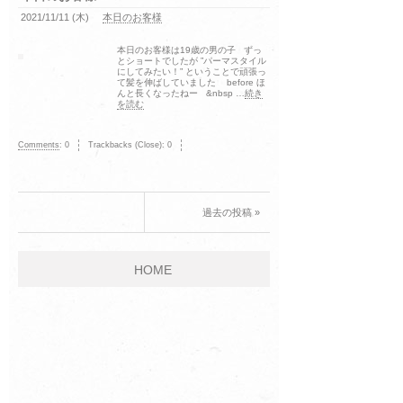
2021/11/11 (木)
本日のお客様
本日のお客様は19歳の男の子 ずっ
とショートでしたが ”パーマスタイル
にしてみたい！” ということで頑張っ
て髪を伸ばしていました before ほ
んと長くなったねー &nbsp …
続き
を読む
Comments
:
0
Trackbacks (Close):
0
過去の投稿 »
HOME