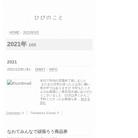
ひびのこと
HOME
>
2021年0月
2021年
1/15
2021
2021/12/30 (木)
DIARY
INFO
本日で年内の営業終了致しました
まだまだ日常が戻ったとは言い難い
世の中ではありますが 今年もたくさ
んのお客様にご来店頂き誠にありがと
うございました 12月は早くからご
予約くださったお客様も多 …
続きを
読む
Comments
:
0
Trackbacks (Close):
0
なわてみんなで頑張ろう商品券