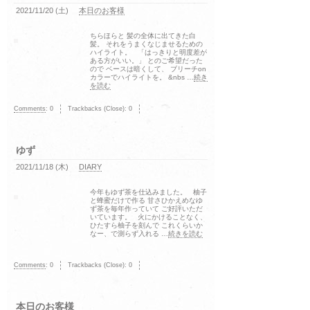
2021/11/20 (土)
本日のお客様
ちらほらと 髪の全体に出てきた白
髪。 それをうまくなじませるための
ハイライト。 「はっきりと明度差が
ある方がいい。」 とのご希望だった
ので ベースは暗くして、 ブリーチon
カラーでハイライトを。 &nbs …
続き
を読む
Comments
:
0
Trackbacks (Close):
0
ゆず
2021/11/18 (木)
DIARY
今年もゆず茶を仕込みました。 柚子
と蜂蜜だけで作る 甘さひかえめなゆ
ず茶を毎年作っていて ご好評いただ
いています。 火にかけることなく、
ひたすら柚子を刻んで これくらいか
なー、で測らず入れる …
続きを読む
Comments
:
0
Trackbacks (Close):
0
本日のお客様