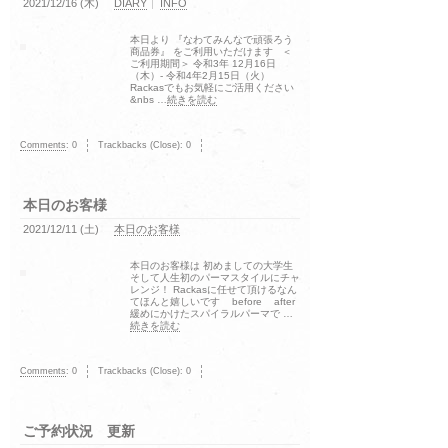
2021/12/16 (木)
DIARY
INFO
本日より 『なわてみんなで頑張ろう
商品券』 をご利用いただけます ＜
ご利用期間＞ 令和3年 12月16日
（木）- 令和4年2月15日（火）
Rackasでもお気軽にご活用ください
&nbs …
続きを読む
Comments
:
0
Trackbacks (Close):
0
本日のお客様
2021/12/11 (土)
本日のお客様
本日のお客様は 初めましての大学生
そして人生初のパーマスタイルにチャ
レンジ！ Rackasに任せて頂けるなん
てほんと嬉しいです before after
緩めにかけたスパイラルパーマで …
続きを読む
Comments
:
0
Trackbacks (Close):
0
ご予約状況 更新