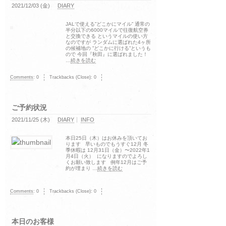
2021/12/03 (金)
DIARY
JALで使える”どこかにマイル” 通常の
半分以下の6000マイルで往復航空券
と交換できる というマイルの使い方
なのですが ランダムに選ばれた4ヶ所
の候補地の ”どこかに行ける”というも
ので 今回『秋田』に選ばれました！
…
続きを読む
Comments
:
0
Trackbacks (Close):
0
ご予約状況
2021/11/25 (木)
DIARY
INFO
本日25日（木）はお休みを頂いてお
ります 早いものでもうすぐ12月 冬
季休暇は 12月31日（金）〜2022年1
月4日（火） になりますのでよろし
くお願い致します 例年12月はご予
約が埋まり …
続きを読む
Comments
:
0
Trackbacks (Close):
0
本日のお客様