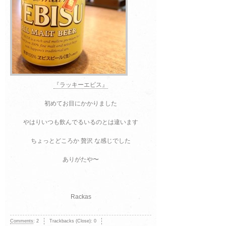
『ラッキーエビス』
初めてお目にかかりました
やはりいつも飲んでるいるのとは違います
ちょっとどころか 贅沢 な感じでした
ありがたや〜
Rackas
Comments
:
2
Trackbacks (Close):
0