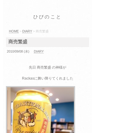
ひびのこと
HOME
>
DIARY
> 商売繁盛
商売繁盛
2010/09/08 (水)
DIARY
先日 商売繁盛 の神様が
Rackasに舞い降りてくれました