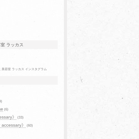
容室 ラッカス
9)
ge
(6)
essary》
(33)
r accessary》
(60)