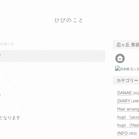
ひびのこと
のお知らせ
忍ヶ丘 美
せ
カテゴリー
DANAE
(32)
）
DIARY
(188
Hair arran
hupi 《acc
となります
hupi 《Hai
INFO
(452)