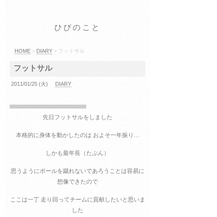
ひびのこと
HOME
>
DIARY
> フットサル
フットサル
2011/01/25 (火)
DIARY
先日フットサルをしました
本格的に身体を動かしたのは およそ一年振り…
しかも最年長（たぶん）
思うようにボールを蹴れないであろうことは容易に
想像できたので
ここは一丁 走り回ってチームに貢献したいと思いま
した