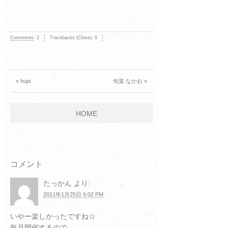
Comments
:
2
Trackbacks (Close):
0
« hupi
旬楽 なかお »
HOME
コメント
たっかん
より:
2011年1月25日 6:02 PM
いやー楽しかったですね☆
毎月開催するので