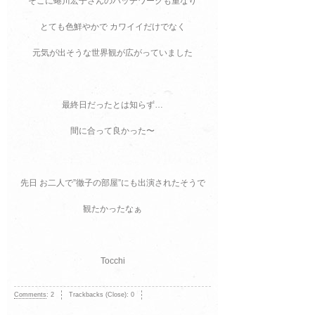
そこに蜷川宏子さんのパッチワークも重なり
とても色鮮やかで カワイイだけでなく
元気が出そうな世界観が広がっていました
最終日だったとは知らず…
間に合って良かった〜
先日 お二人で”徹子の部屋”にも出演されたそうで
観たかったなぁ
Tocchi
Comments
:
2
Trackbacks (Close):
0