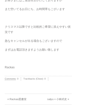
お客さまにはご迷惑をおかけしておりますが
まだ空いてるお日にち、お時間帯もございます
クリスマス以降ですと比較的ご希望に添えやすい状
況です
急なキャンセルが出る場合もございますので
まずはお電話頂きますようお願い致します
Rackas
Comments
:
0
Trackbacks (Close):
0
« Rackas図書室
salyu × 小林武史 »