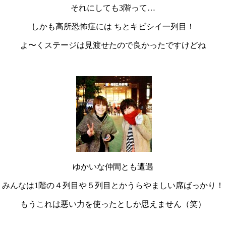
それにしても3階って…
しかも高所恐怖症には ちとキビシイ一列目！
よ〜くステージは見渡せたので良かったですけどね
ゆかいな仲間とも遭遇
みんなは1階の４列目や５列目とかうらやましい席ばっかり！
もうこれは悪い力を使ったとしか思えません（笑）