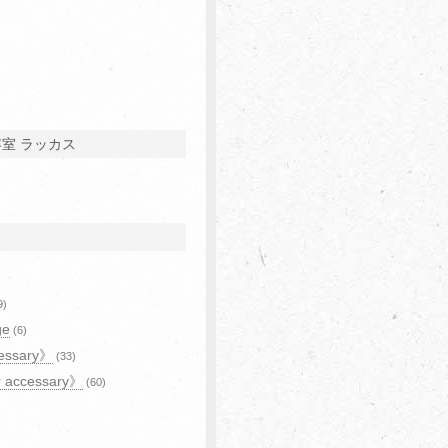
容室 ラッカス
9)
ge
(6)
essary》
(33)
r accessary》
(60)