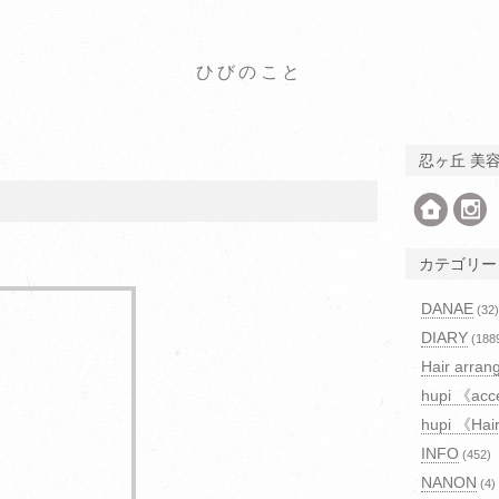
ひびのこと
忍ヶ丘 美
カテゴリー
DANAE
(32)
DIARY
(188
Hair arran
hupi 《acc
hupi 《Hai
INFO
(452)
NANON
(4)