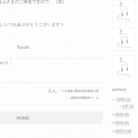
母上さまのご厚意ですので…（笑）
ん いつもありがとうございます☆
Tocchi
se):
0
archives
えん。～Live document of
clammbon～ »
2026
(1)
—
1月
(1)
+
2025
(4)
+
HOME
2024
(5)
+
2023
(14)
+