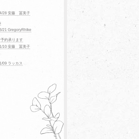
04/28 安藤 冨美子
s
3/21 GregoryRhIke
ご予約承ります
11/10 安藤 冨美子
11/09 ラッカス