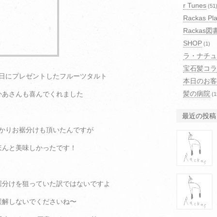
r Tunes
(51
Rackas Pla
Rackas図
SHOP
(1)
ラ・ナチュ
宝石髪コラ
日にプレゼントしたフルーツタルト
本日のお客
髪の病院
かあさんも喜んでくれました
(1
最近の投稿
かりお裾分けも頂いたんですが
ほんと美味しかったです！
裾分けを狙っていた訳ではないですよ
誤解しないでくださいね〜