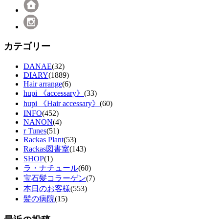
カテゴリー
DANAE
(32)
DIARY
(1889)
Hair arrange
(6)
hupi 《accessary》
(33)
hupi 《Hair accessary》
(60)
INFO
(452)
NANON
(4)
r Tunes
(51)
Rackas Plant
(53)
Rackas図書室
(143)
SHOP
(1)
ラ・ナチュール
(60)
宝石髪コラーゲン
(7)
本日のお客様
(553)
髪の病院
(15)