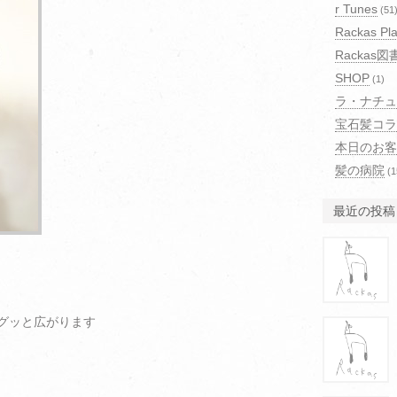
r Tunes
(51
Rackas Pla
Rackas図
SHOP
(1)
ラ・ナチュ
宝石髪コラ
本日のお客
髪の病院
(1
最近の投稿
グッと広がります