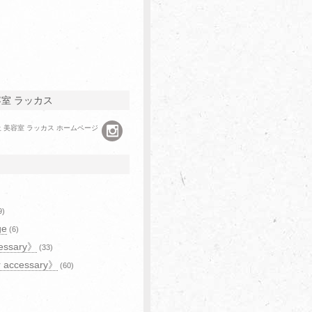
容室 ラッカス
9)
ge
(6)
essary》
(33)
r accessary》
(60)