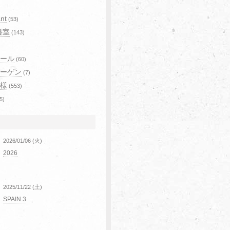
)
nt
(53)
書室
(143)
ール
(60)
ーゲン
(7)
様
(553)
5)
2026/01/06 (火)
2026
2025/11/22 (土)
SPAIN 3