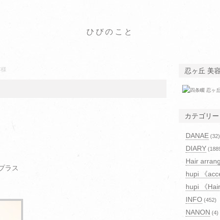
ひびのこと
客様
忍ヶ丘 美
カテゴリー
DANAE
(32)
DIARY
(188
Hair arran
プラス
hupi 《acc
hupi 《Hai
INFO
(452)
NANON
(4)