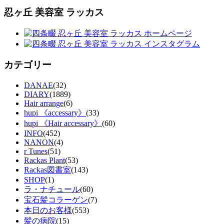
忍ヶ丘 美容室 ラッカス
カテゴリー
DANAE
(32)
DIARY
(1889)
Hair arrange
(6)
hupi 《accessary》
(33)
hupi 《Hair accessary》
(60)
INFO
(452)
NANON
(4)
r Tunes
(51)
Rackas Plant
(53)
Rackas図書室
(143)
SHOP
(1)
ラ・ナチュール
(60)
宝石髪コラーゲン
(7)
本日のお客様
(553)
髪の病院
(15)