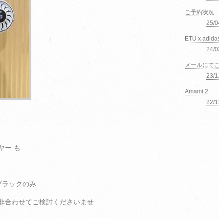
ご予約状況
25/
ETU x adida
24/0
メールにて
23/
Amami 2
22/
ヤー も
はブラックのみ
非合わせてご検討くださいませ