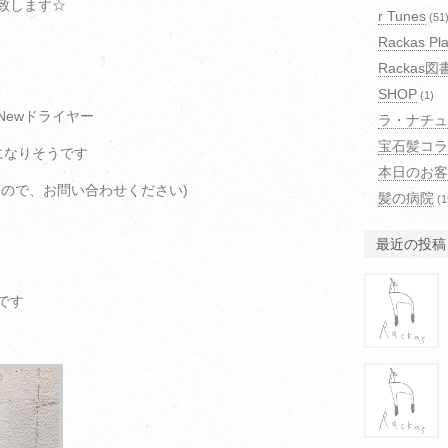
致します☆
r Tunes
(51
Rackas Pla
Rackas図
SHOP
(1)
Newドライヤー
ラ・ナチュ
宝石髪コラ
になりそうです
本日のお客
いので、お問い合わせください)
髪の病院
(1
最近の投稿
です