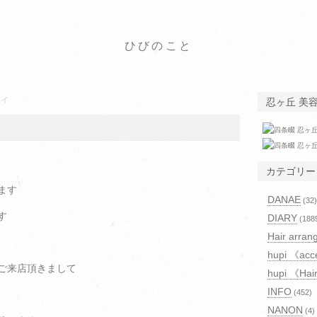
ひびのこと
ライ
忍ヶ丘 美
カテゴリー
ます
DANAE
(32)
す
DIARY
(188
Hair arran
hupi 《acc
ご来店頂きまして
hupi 《Hai
INFO
(452)
NANON
(4)