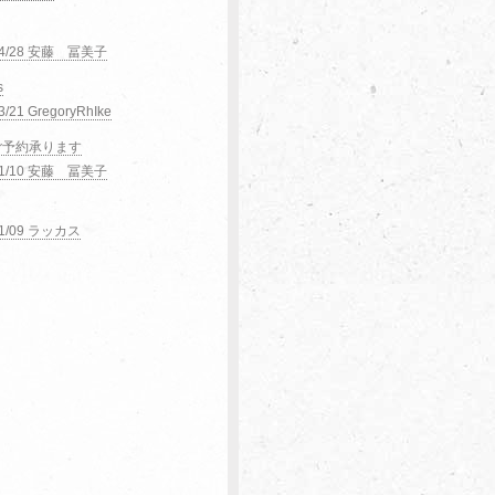
04/28 安藤 冨美子
s
3/21 GregoryRhIke
ご予約承ります
11/10 安藤 冨美子
11/09 ラッカス