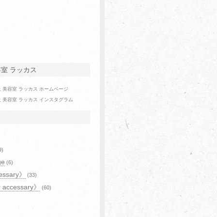
容室 ラッカス
9)
ge
(6)
essary》
(33)
r accessary》
(60)