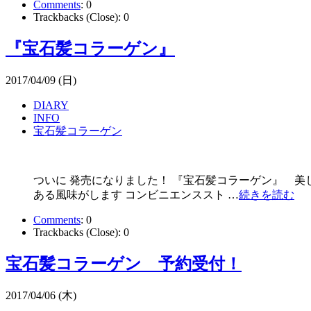
Comments
:
0
Trackbacks (Close):
0
『宝石髪コラーゲン』
2017/04/09 (日)
DIARY
INFO
宝石髪コラーゲン
ついに 発売になりました！ 『宝石髪コラーゲン』 美
ある風味がします コンビニエンススト …
続きを読む
Comments
:
0
Trackbacks (Close):
0
宝石髪コラーゲン 予約受付！
2017/04/06 (木)