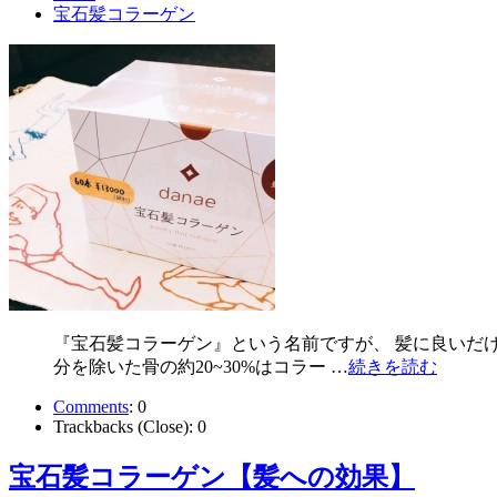
宝石髪コラーゲン
『宝石髪コラーゲン』という名前ですが、 髪に良いだけ
分を除いた骨の約20~30%はコラー …
続きを読む
Comments
:
0
Trackbacks (Close):
0
宝石髪コラーゲン【髪への効果】