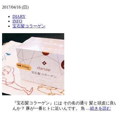
2017/04/16 (日)
DIARY
INFO
宝石髪コラーゲン
『宝石髪コラーゲン』には その名の通り 髪と頭皮に良
んか？ 豚が一番ヒトに近いんです。 魚 …
続きを読む