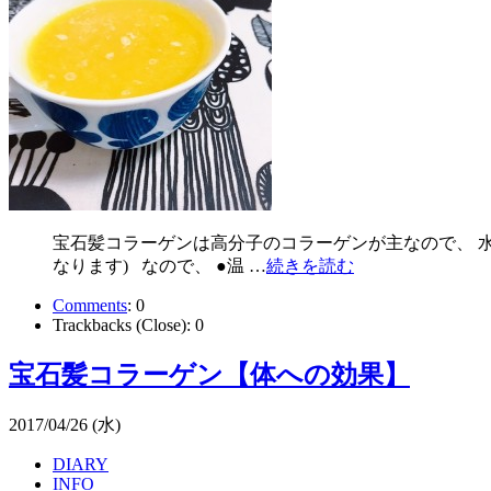
宝石髪コラーゲンは高分子のコラーゲンが主なので、 
なります) なので、 ●温 …
続きを読む
Comments
:
0
Trackbacks (Close):
0
宝石髪コラーゲン【体への効果】
2017/04/26 (水)
DIARY
INFO