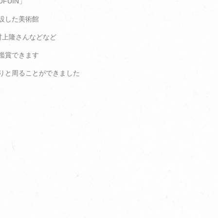
UFUIN」
設した美術館
村上隆さんなどなど
鑑賞できます
りと周ることができました