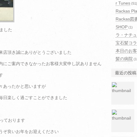
r Tunes
(51
Rackas Pla
Rackas図
SHOP
(1)
しました
ラ・ナチュ
宝石髪コラ
本日のお客
来店頂き誠にありがとうございました
髪の病院
(1
内にご案内できなかったお客様大変申し訳ありません
最近の投稿
す
々あったかと思いますが
毎日楽しく過ごすことができました
なっております
うぞ良いお年をお迎えください