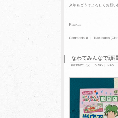
来年もどうぞよろしくお願い
Rackas
Comments
:
0
Trackbacks (Clo
なわてみんなで頑
2023/10/31 (火)
DIARY
INFO