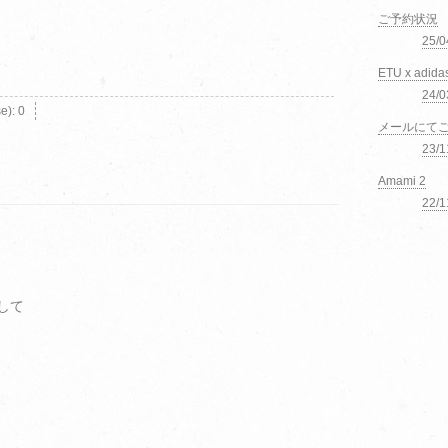
ご予約状況
25/
ETU x adida
24/0
se):
0
メールにて
23/
Amami 2
22/
して