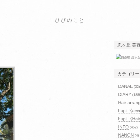
ひびのこと
忍ヶ丘 美
カテゴリー
DANAE
(32)
DIARY
(188
Hair arran
hupi 《acc
hupi 《Hai
INFO
(452)
NANON
(4)