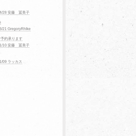
04/28 安藤 冨美子
s
3/21 GregoryRhIke
ご予約承ります
11/10 安藤 冨美子
11/09 ラッカス