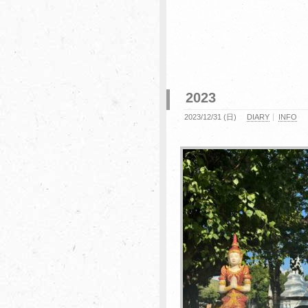
2023
2023/12/31 (日)
DIARY
INFO