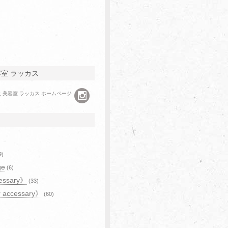
容室 ラッカス
9)
ge
(6)
essary》
(33)
r accessary》
(60)