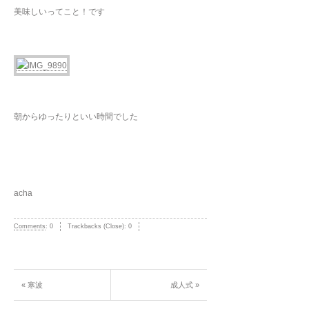
美味しいってこと！です
朝からゆったりといい時間でした
acha
Comments
:
0
Trackbacks (Close):
0
« 寒波
成人式 »