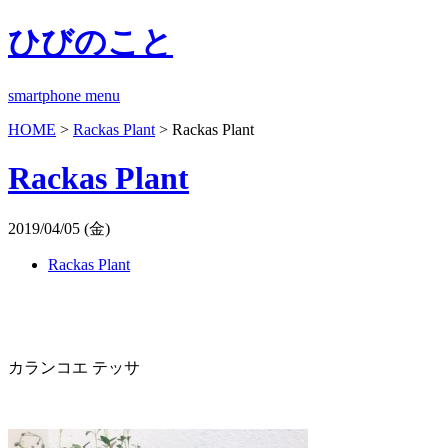
ひびのこと
smartphone menu
HOME
>
Rackas Plant
> Rackas Plant
Rackas Plant
2019/04/05 (金)
Rackas Plant
カランコエ テッサ