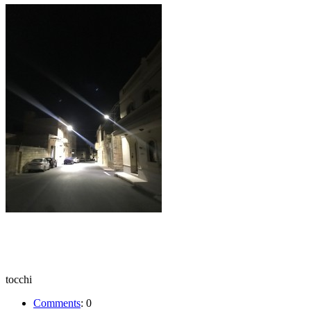
tocchi
Comments
:
0