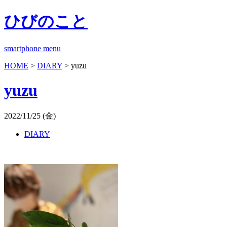
ひびのこと
smartphone menu
HOME
>
DIARY
> yuzu
yuzu
2022/11/25 (金)
DIARY